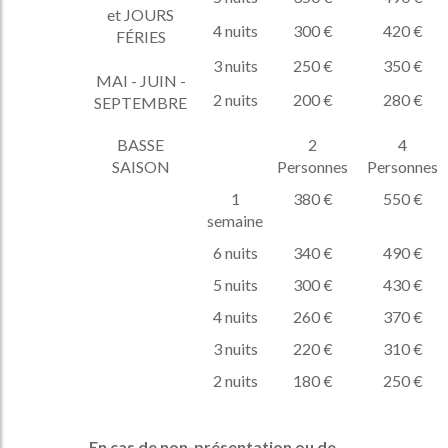
et JOURS
4 nuits
300 €
420 €
FÉRIES
3 nuits
250 €
350 €
MAI - JUIN -
2 nuits
200 €
280 €
SEPTEMBRE
BASSE
2
4
SAISON
Personnes
Personnes
1
380 €
550 €
semaine
6 nuits
340 €
490 €
5 nuits
300 €
430 €
4 nuits
260 €
370 €
3 nuits
220 €
310 €
2 nuits
180 €
250 €
En cas de non-présentation ou de