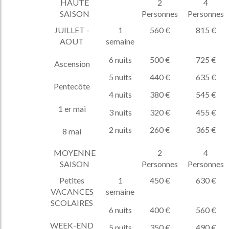
HAUTE
2
4
SAISON
Personnes
Personnes
JUILLET -
1
560 €
815 €
AOUT
semaine
6 nuits
500 €
725 €
Ascension
5 nuits
440 €
635 €
Pentecôte
4 nuits
380 €
545 €
1 er mai
3 nuits
320 €
455 €
2 nuits
260 €
365 €
8 mai
MOYENNE
2
4
SAISON
Personnes
Personnes
Petites
1
450 €
630 €
VACANCES
semaine
SCOLAIRES
6 nuits
400 €
560 €
WEEK-END
5 nuits
350 €
490 €