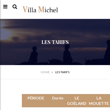
LES TARIFS
HOME
LES TARIFS
PÉRIODE
Durée
LE
LA
GOÉLAND
MOUETTE