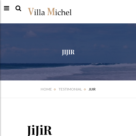
JIJIR
HOME
TESTIMONIAL
JIJIR
JiJiR